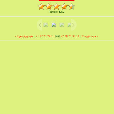
4.5
2
Рейтинг
:
/
« Предыдущая
|
21
22
23
24
25
[
26
]
27
28
29
30
31
|
Следующая »