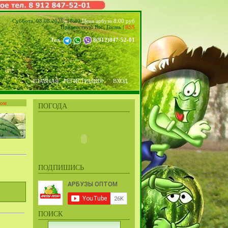
Суббота, 08.08.2026, 10:40
Цена арбуза 8.00 руб
Приветствую Вас
,
Гость
|
RSS
Тел.
8(912)847-52-01
ГЛАВНАЯ
РЕГИСТРАЦИЯ
ВХОД
том
ПОГОДА
ПОДПИШИСЬ
ПОИСК