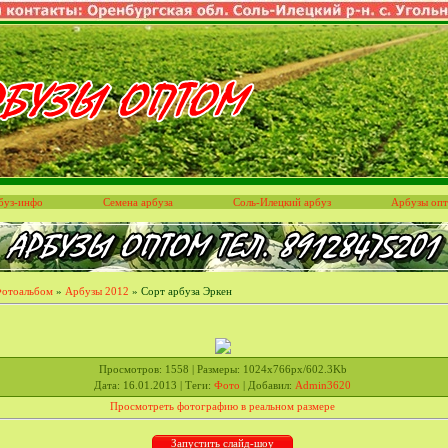
буз-инфо
Семена арбуза
Соль-Илецкий арбуз
Арбузы оп
отоальбом
»
Арбузы 2012
» Сорт арбуза Эркен
Просмотров
: 1558 |
Размеры
: 1024x766px/602.3Kb
Дата
: 16.01.2013 |
Теги
:
Фото
|
Добавил
:
Admin3620
Просмотреть фотографию в реальном размере