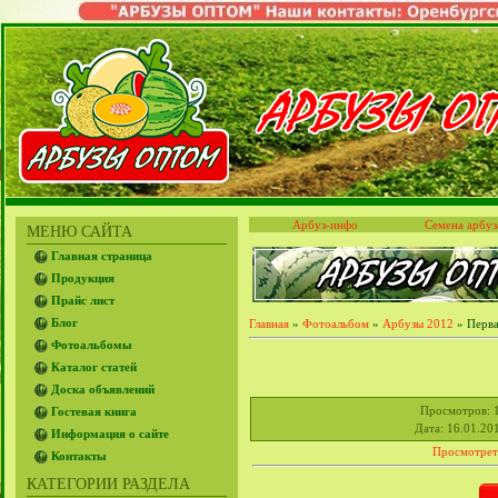
Арбуз-инфо
Семена арбуз
МЕНЮ САЙТА
Главная страница
Продукция
Прайс лист
Блог
Главная
»
Фотоальбом
»
Арбузы 2012
» Перва
Фотоальбомы
Каталог статей
Доска объявлений
Просмотров
: 
Гостевая книга
Дата
: 16.01.20
Информация о сайте
Просмотрет
Контакты
КАТЕГОРИИ РАЗДЕЛА