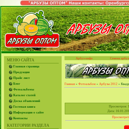
Арбуз-инфо
Семена арбуз
МЕНЮ САЙТА
Главная страница
Продукция
Прайс лист
Блог
Главная
»
Фотоальбом
»
Арбузы 2012
» Квадр
Фотоальбомы
Каталог статей
Доска объявлений
Просмотров
: 
Гостевая книга
Дата
: 16.01.20
Информация о сайте
Просмотрет
Контакты
КАТЕГОРИИ РАЗДЕЛА