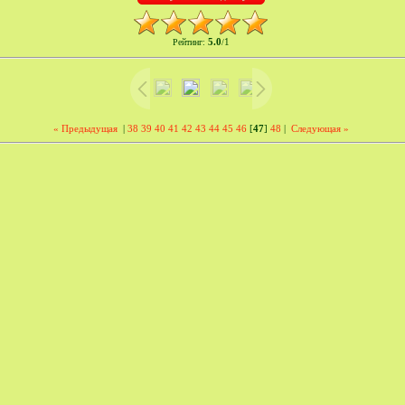
5.0
1
Рейтинг
:
/
« Предыдущая
|
38
39
40
41
42
43
44
45
46
[
47
]
48
|
Следующая »