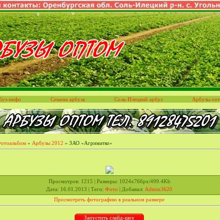
буз-инфо
Семена арбуза
Соль-Илецкий арбуз
Арбузы оп
отоальбом
»
Арбузы 2012
» ЗАО «Агриматко»
Просмотров
: 1215 |
Размеры
: 1024x766px/499.4Kb
Дата
: 16.01.2013 |
Теги
:
Фото
|
Добавил
:
Admin3620
Просмотреть фотографию в реальном размере