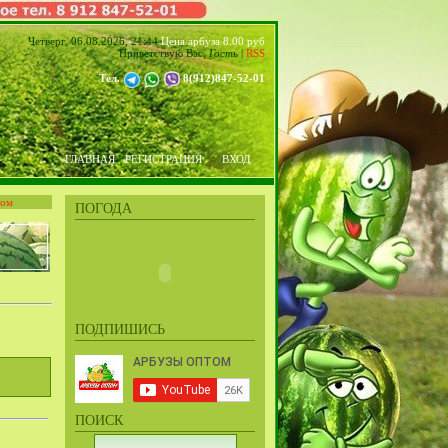
Четверг, 06.08.2026, 21:44
Цена арбуза 8.00 руб
Приветствую Вас
,
Гость
|
RSS
Тел.
8(912)847-52-01
ГЛАВНАЯ
РЕГИСТРАЦИЯ
ВХОД
том
ПОГОДА
ПОДПИШИСЬ
ПОИСК