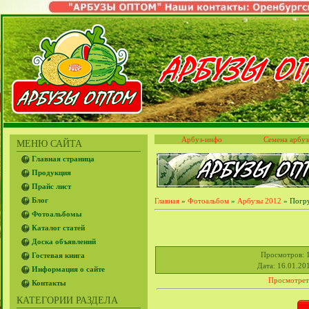
Арбуз-инфо
Семена арбуз
МЕНЮ САЙТА
Главная страница
Продукция
Прайс лист
Блог
Главная
»
Фотоальбом
»
Арбузы 2012
» Погру
Фотоальбомы
Каталог статей
Доска объявлений
Просмотров
: 
Гостевая книга
Дата
: 16.01.20
Информация о сайте
Просмотрет
Контакты
КАТЕГОРИИ РАЗДЕЛА