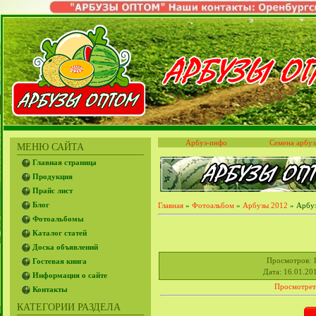
Арбуз-инфо
Семена арбуз
МЕНЮ САЙТА
Главная страница
Продукция
Прайс лист
Блог
Главная
»
Фотоальбом
»
Арбузы 2012
» Арбуз
Фотоальбомы
Каталог статей
Доска объявлений
Просмотров
: 
Гостевая книга
Дата
: 16.01.20
Информация о сайте
Просмотрет
Контакты
КАТЕГОРИИ РАЗДЕЛА