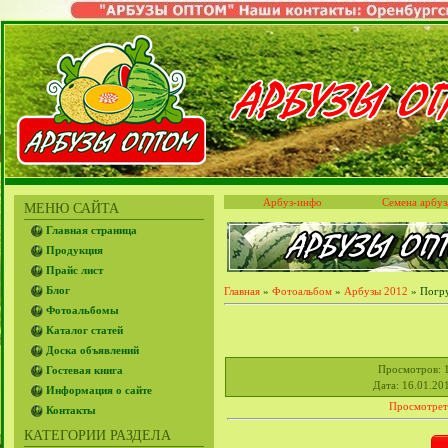
Арбуз-инфо
Семена арбуз
МЕНЮ САЙТА
Главная страница
Продукция
Прайс лист
Блог
Главная
»
Фотоальбом
»
Арбузы 2012
» Погру
Фотоальбомы
Каталог статей
Доска объявлений
Просмотров
: 
Гостевая книга
Дата
: 16.01.20
Информация о сайте
Просмотрет
Контакты
КАТЕГОРИИ РАЗДЕЛА