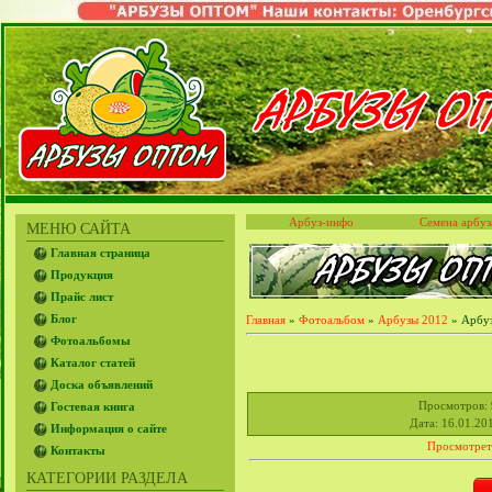
Арбуз-инфо
Семена арбуз
МЕНЮ САЙТА
Главная страница
Продукция
Прайс лист
Блог
Главная
»
Фотоальбом
»
Арбузы 2012
» Арбу
Фотоальбомы
Каталог статей
Доска объявлений
Просмотров
:
Гостевая книга
Дата
: 16.01.20
Информация о сайте
Просмотрет
Контакты
КАТЕГОРИИ РАЗДЕЛА