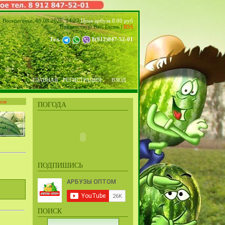
Воскресенье, 09.08.2026, 14:27
Цена арбуза 8.00 руб
Приветствую Вас
,
Гость
|
RSS
Тел.
8(912)847-52-01
ГЛАВНАЯ
РЕГИСТРАЦИЯ
ВХОД
том
ПОГОДА
ПОДПИШИСЬ
ПОИСК