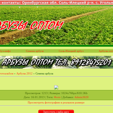
буз-инфо
Семена арбуза
Соль-Илецкий арбуз
Арбузы оп
отоальбом
»
Арбузы 2012
» Семена арбуза
Просмотров
: 1213 |
Размеры
: 1024x766px/610.1Kb
Дата
: 16.01.2013 |
Теги
:
Фото
|
Добавил
:
Admin3620
Просмотреть фотографию в реальном размере