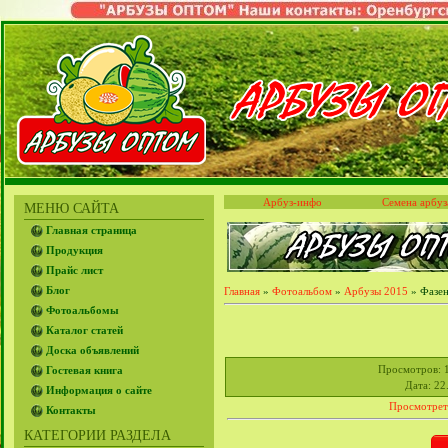
Арбуз-инфо
Семена арбуз
МЕНЮ САЙТА
Главная страница
Продукция
Прайс лист
Блог
Главная
»
Фотоальбом
»
Арбузы 2015
» Фазен
Фотоальбомы
Каталог статей
Доска объявлений
Просмотров
: 
Гостевая книга
Дата
: 22
Информация о сайте
Просмотрет
Контакты
КАТЕГОРИИ РАЗДЕЛА