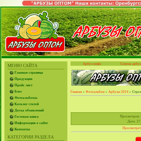
Арбуз-инфо
Семена арбуз
МЕНЮ САЙТА
Главная страница
Продукция
Прайс лист
Блог
Главная
»
Фотоальбом
»
Арбузы 2014
» Стрелк
Фотоальбомы
Каталог статей
Доска объявлений
Просмотров
:
Гостевая книга
Дата
: 27
Информация о сайте
Просмотрет
Контакты
КАТЕГОРИИ РАЗДЕЛА