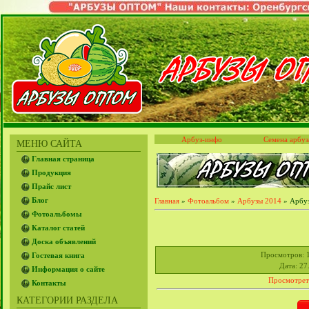
Арбуз-инфо
Семена арбуз
МЕНЮ САЙТА
Главная страница
Продукция
Прайс лист
Блог
Главная
»
Фотоальбом
»
Арбузы 2014
» Арбуз
Фотоальбомы
Каталог статей
Доска объявлений
Просмотров
: 
Гостевая книга
Дата
: 27
Информация о сайте
Просмотрет
Контакты
КАТЕГОРИИ РАЗДЕЛА