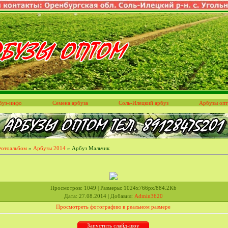
буз-инфо
Семена арбуза
Соль-Илецкий арбуз
Арбузы оп
отоальбом
»
Арбузы 2014
» Арбуз Мальчик
Просмотров
: 1049 |
Размеры
: 1024x766px/884.2Kb
Дата
: 27.08.2014 |
Добавил
:
Admin3620
Просмотреть фотографию в реальном размере