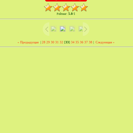
5.0
1
Рейтинг
:
/
« Предыдущая
|
28
29
30
31
32
[
33
]
34
35
36
37
38
|
Следующая »