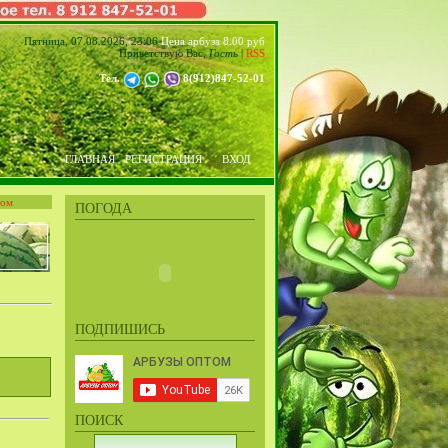
Пятница, 07.08.2026, 23:06
Цена арбуза 8.00 руб
Приветствую Вас
,
Гость
|
RSS
Тел.
8(912)847-52-01
ГЛАВНАЯ
РЕГИСТРАЦИЯ
ВХОД
том
ПОГОДА
ПОДПИШИСЬ
ПОИСК