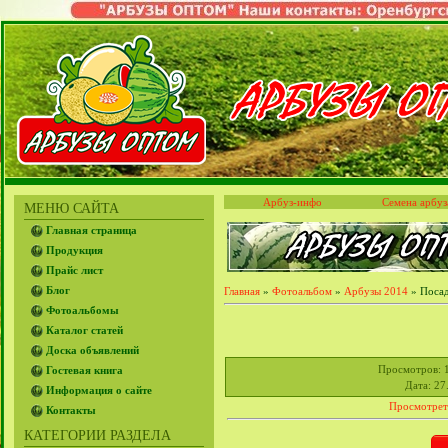
Арбуз-инфо
Семена арбуз
МЕНЮ САЙТА
Главная страница
Продукция
Прайс лист
Блог
Главная
»
Фотоальбом
»
Арбузы 2014
» Посад
Фотоальбомы
Каталог статей
Доска объявлений
Просмотров
: 
Гостевая книга
Дата
: 27
Информация о сайте
Просмотрет
Контакты
КАТЕГОРИИ РАЗДЕЛА