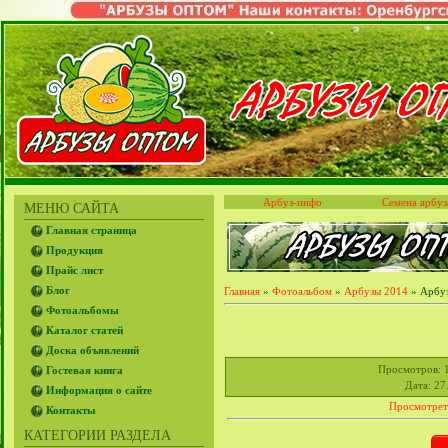
Арбуз-инфо
Семена арбуз
МЕНЮ САЙТА
Главная страница
Продукция
Прайс лист
Блог
Главная
»
Фотоальбом
»
Арбузы 2014
» Арбуз
Фотоальбомы
Каталог статей
Доска объявлений
Просмотров
: 
Гостевая книга
Дата
: 27
Информация о сайте
Просмотрет
Контакты
КАТЕГОРИИ РАЗДЕЛА