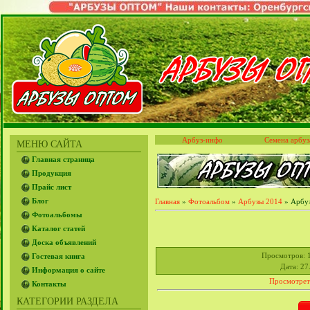
Арбуз-инфо
Семена арбуз
МЕНЮ САЙТА
Главная страница
Продукция
Прайс лист
Блог
Главная
»
Фотоальбом
»
Арбузы 2014
» Арбуз
Фотоальбомы
Каталог статей
Доска объявлений
Просмотров
: 
Гостевая книга
Дата
: 27
Информация о сайте
Просмотрет
Контакты
КАТЕГОРИИ РАЗДЕЛА