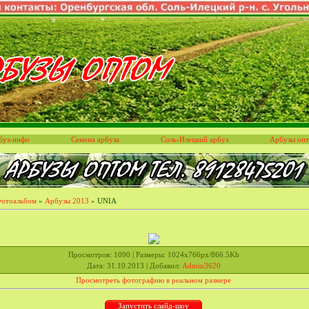
буз-инфо
Семена арбуза
Соль-Илецкий арбуз
Арбузы оп
отоальбом
»
Арбузы 2013
» UNIA
Просмотров
: 1090 |
Размеры
: 1024x766px/866.5Kb
Дата
: 31.10.2013 |
Добавил
:
Admin3620
Просмотреть фотографию в реальном размере