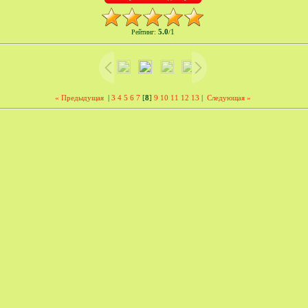
5.0
1
Рейтинг
:
/
« Предыдущая
|
3
4
5
6
7
[
8
]
9
10
11
12
13
|
Следующая »