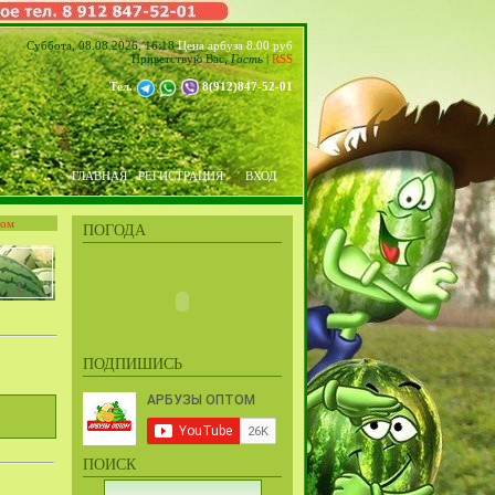
Суббота, 08.08.2026, 16:18
Цена арбуза 8.00 руб
Приветствую Вас
,
Гость
|
RSS
Тел.
8(912)847-52-01
ГЛАВНАЯ
РЕГИСТРАЦИЯ
ВХОД
том
ПОГОДА
ПОДПИШИСЬ
ПОИСК