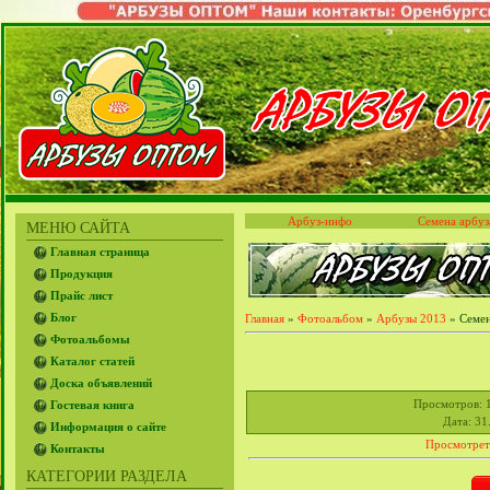
Арбуз-инфо
Семена арбуз
МЕНЮ САЙТА
Главная страница
Продукция
Прайс лист
Блог
Главная
»
Фотоальбом
»
Арбузы 2013
» Семен
Фотоальбомы
Каталог статей
Доска объявлений
Просмотров
: 
Гостевая книга
Дата
: 31
Информация о сайте
Просмотрет
Контакты
КАТЕГОРИИ РАЗДЕЛА