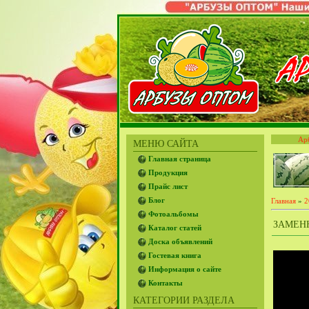
Ар
МЕНЮ САЙТА
Главная страница
Продукция
Прайс лист
Блог
Главная
»
2
Фотоальбомы
ЗАМЕНН
Каталог статей
Доска объявлений
Гостевая книга
Информация о сайте
Контакты
КАТЕГОРИИ РАЗДЕЛА