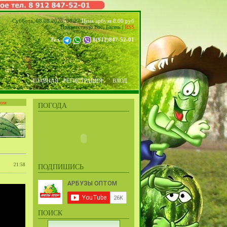
Суббота, 08.08.2026, 00:27
Цена арбуза 8.00 руб
Приветствую Вас
,
Гость
|
RSS
Тел.
8(912)847-52-01
ГЛАВНАЯ
РЕГИСТРАЦИЯ
ВХОД
том
ПОГОДА
21:58
ПОДПИШИСЬ
ПОИСК