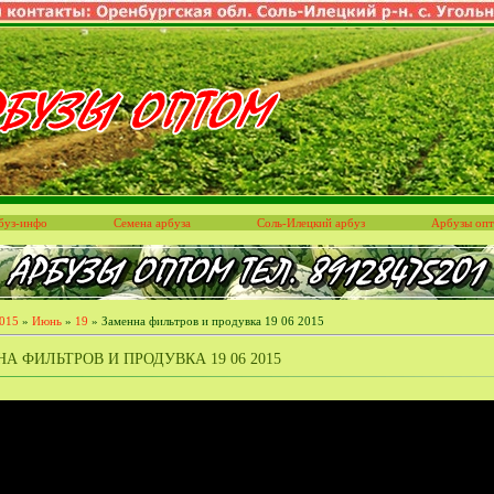
буз-инфо
Семена арбуза
Соль-Илецкий арбуз
Арбузы оп
015
»
Июнь
»
19
» Заменна фильтров и продувка 19 06 2015
А ФИЛЬТРОВ И ПРОДУВКА 19 06 2015