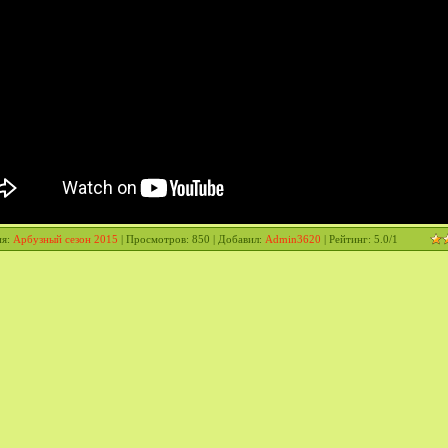
ия
:
Арбузный сезон 2015
|
Просмотров
: 850 |
Добавил
:
Admin3620
|
Рейтинг
:
5.0
/
1