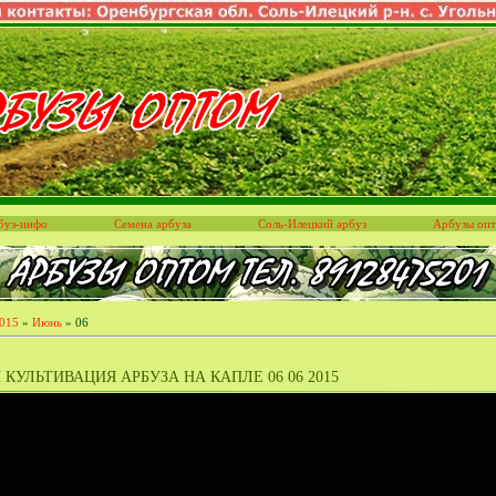
буз-инфо
Семена арбуза
Соль-Илецкий арбуз
Арбузы оп
015
»
Июнь
»
06
 КУЛЬТИВАЦИЯ АРБУЗА НА КАПЛЕ 06 06 2015