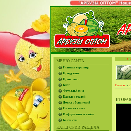
Ар
МЕНЮ САЙТА
Главная страница
Продукция
Прайс лист
Блог
Главная
»
2
Фотоальбомы
Каталог статей
ВТОРАЯ
Доска объявлений
Гостевая книга
Информация о сайте
Контакты
КАТЕГОРИИ РАЗДЕЛА