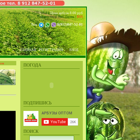
Пятница, 07.08.2026, 05:11
Цена арбуза 8.00 руб
Приветствую Вас
,
Гость
|
RSS
Тел.
8(912)847-52-01
ГЛАВНАЯ
РЕГИСТРАЦИЯ
ВХОД
том
ПОГОДА
ПОДПИШИСЬ
ПОИСК