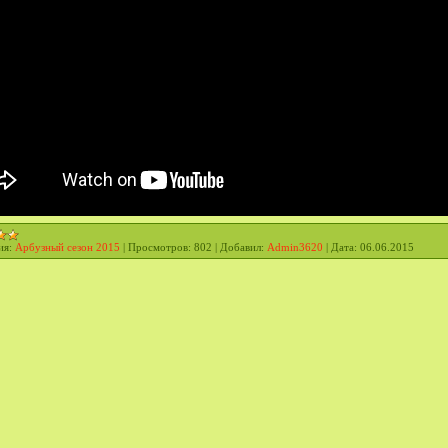
ия:
Арбузный сезон 2015
|
Просмотров:
802
|
Добавил:
Admin3620
|
Дата:
06.06.2015