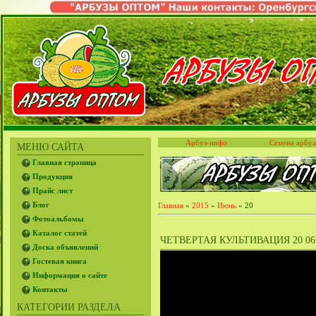
Арбуз-инфо
Семена арбуз
МЕНЮ САЙТА
Главная страница
Продукция
Прайс лист
Блог
Главная
»
2015
»
Июнь
»
20
Фотоальбомы
Каталог статей
ЧЕТВЕРТАЯ КУЛЬТИВАЦИЯ 20 06 
Доска объявлений
Гостевая книга
Информация о сайте
Контакты
КАТЕГОРИИ РАЗДЕЛА