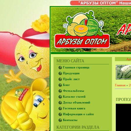
Ар
МЕНЮ САЙТА
Главная страница
Продукция
Прайс лист
Блог
Главная
»
2
Фотоальбомы
Каталог статей
ПРОПОЛ
Доска объявлений
Гостевая книга
Информация о сайте
Контакты
КАТЕГОРИИ РАЗДЕЛА