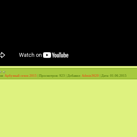
ия:
Арбузный сезон 2015
|
Просмотров:
923
|
Добавил:
Admin3620
|
Дата:
01.06.2015