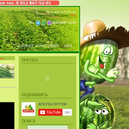
Суббота, 08.08.2026, 18:02
Цена арбуза 8.00 руб
Приветствую Вас
,
Гость
|
RSS
Тел.
8(912)847-52-01
ГЛАВНАЯ
РЕГИСТРАЦИЯ
ВХОД
том
ПОГОДА
ПОДПИШИСЬ
ПОИСК