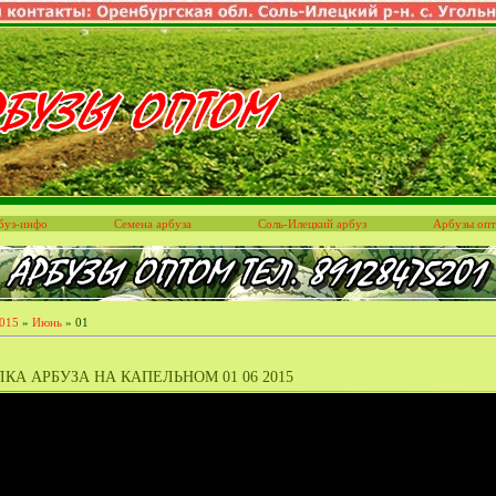
буз-инфо
Семена арбуза
Соль-Илецкий арбуз
Арбузы оп
015
»
Июнь
»
01
КА АРБУЗА НА КАПЕЛЬНОМ 01 06 2015