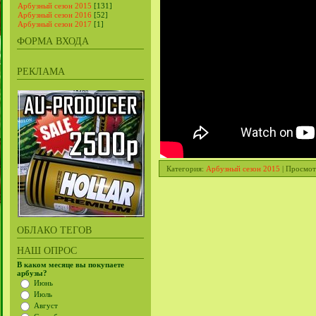
Арбузный сезон 2015
[131]
Арбузный сезон 2016
[52]
Арбузный сезон 2017
[1]
ФОРМА ВХОДА
РЕКЛАМА
Категория
:
Арбузный сезон 2015
|
Просмот
ОБЛАКО ТЕГОВ
НАШ ОПРОС
В каком месяце вы покупаете
арбузы?
Июнь
Июль
Август