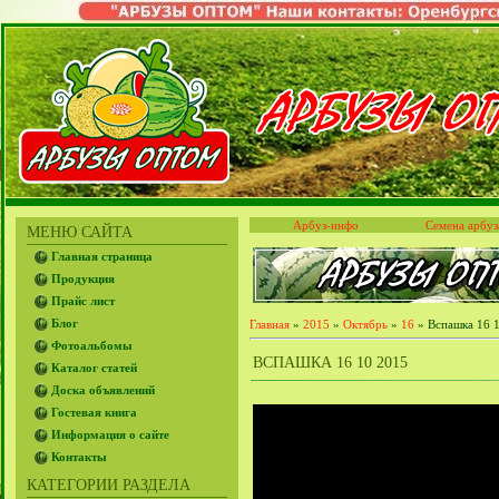
Арбуз-инфо
Семена арбуз
МЕНЮ САЙТА
Главная страница
Продукция
Прайс лист
Блог
Главная
»
2015
»
Октябрь
»
16
» Вспашка 16 
Фотоальбомы
ВСПАШКА 16 10 2015
Каталог статей
Доска объявлений
Гостевая книга
Информация о сайте
Контакты
КАТЕГОРИИ РАЗДЕЛА