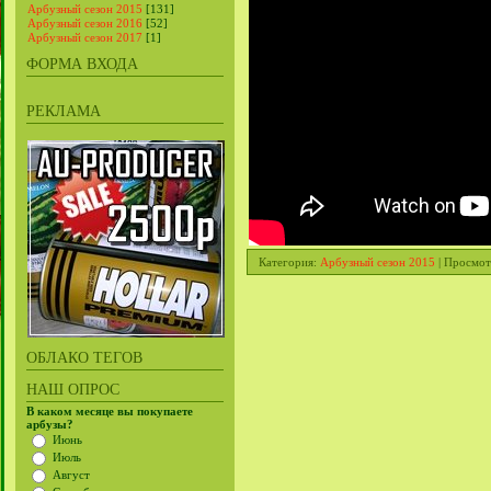
Арбузный сезон 2015
[131]
Арбузный сезон 2016
[52]
Арбузный сезон 2017
[1]
ФОРМА ВХОДА
РЕКЛАМА
Категория
:
Арбузный сезон 2015
|
Просмот
ОБЛАКО ТЕГОВ
НАШ ОПРОС
В каком месяце вы покупаете
арбузы?
Июнь
Июль
Август