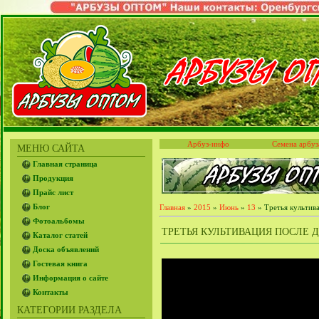
Арбуз-инфо
Семена арбуз
МЕНЮ САЙТА
Главная страница
Продукция
Прайс лист
Блог
Главная
»
2015
»
Июнь
»
13
» Третья культив
Фотоальбомы
ТРЕТЬЯ КУЛЬТИВАЦИЯ ПОСЛЕ ДО
Каталог статей
Доска объявлений
Гостевая книга
Информация о сайте
Контакты
КАТЕГОРИИ РАЗДЕЛА