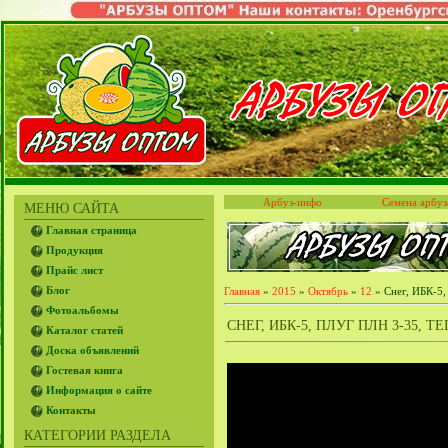
Арбуз-инфо
Семена арбуз
МЕНЮ САЙТА
Главная страница
Продукция
Прайс лист
Блог
Главная
»
2015
»
Октябрь
»
12
» Снег, ИБК-5,
Фотоальбомы
СНЕГ, ИБК-5, ПЛУГ ПЛН 3-35, ТЕ
Каталог статей
Доска объявлений
Гостевая книга
Информация о сайте
Контакты
КАТЕГОРИИ РАЗДЕЛА