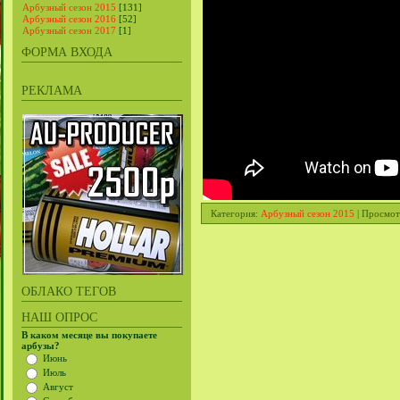
Арбузный сезон 2015
[131]
Арбузный сезон 2016
[52]
Арбузный сезон 2017
[1]
ФОРМА ВХОДА
РЕКЛАМА
Категория
:
Арбузный сезон 2015
|
Просмот
ОБЛАКО ТЕГОВ
НАШ ОПРОС
В каком месяце вы покупаете
арбузы?
Июнь
Июль
Август