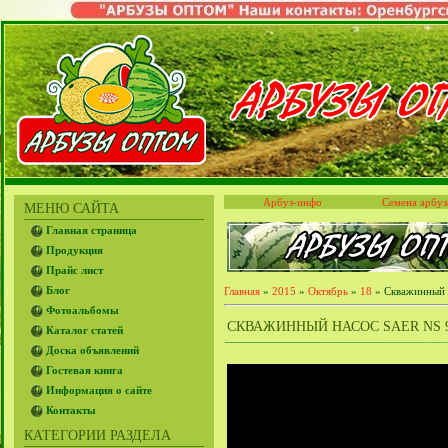
Арбуз-инфо
Семена арбуз
МЕНЮ САЙТА
Главная страница
Продукция
Прайс лист
Блог
Главная
»
2015
»
Октябрь
»
18
» Скважинный н
Фотоальбомы
СКВАЖИННЫЙ НАСОС SAER NS 95 
Каталог статей
Доска объявлений
Гостевая книга
Информация о сайте
Контакты
КАТЕГОРИИ РАЗДЕЛА