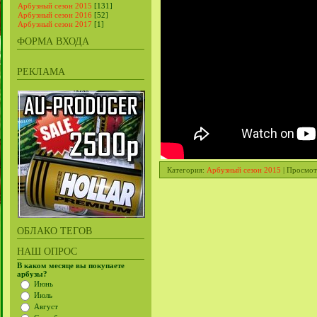
Арбузный сезон 2015
[131]
Арбузный сезон 2016
[52]
Арбузный сезон 2017
[1]
ФОРМА ВХОДА
РЕКЛАМА
Категория
:
Арбузный сезон 2015
|
Просмот
ОБЛАКО ТЕГОВ
НАШ ОПРОС
В каком месяце вы покупаете
арбузы?
Июнь
Июль
Август