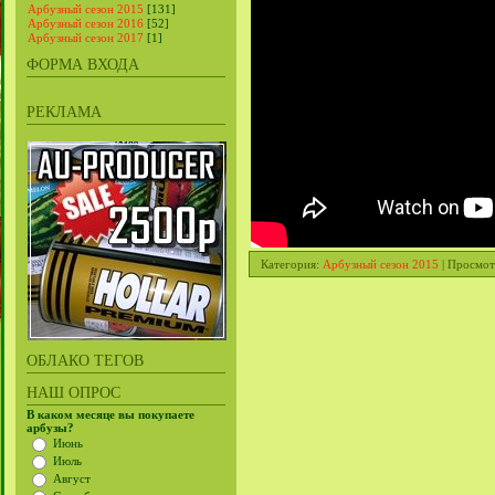
Арбузный сезон 2015
[131]
Арбузный сезон 2016
[52]
Арбузный сезон 2017
[1]
ФОРМА ВХОДА
РЕКЛАМА
Категория
:
Арбузный сезон 2015
|
Просмот
ОБЛАКО ТЕГОВ
НАШ ОПРОС
В каком месяце вы покупаете
арбузы?
Июнь
Июль
Август