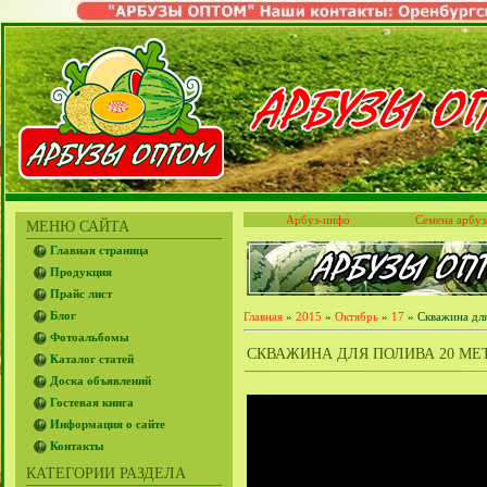
Арбуз-инфо
Семена арбуз
МЕНЮ САЙТА
Главная страница
Продукция
Прайс лист
Блог
Главная
»
2015
»
Октябрь
»
17
» Скважина для
Фотоальбомы
СКВАЖИНА ДЛЯ ПОЛИВА 20 МЕТ
Каталог статей
Доска объявлений
Гостевая книга
Информация о сайте
Контакты
КАТЕГОРИИ РАЗДЕЛА