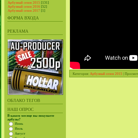
Арбузный сезон 2015
[131]
Арбузный сезон 2016
[52]
Арбузный сезон 2017
[1]
ФОРМА ВХОДА
РЕКЛАМА
Категория
:
Арбузный сезон 2015
|
Просмот
ОБЛАКО ТЕГОВ
НАШ ОПРОС
В каком месяце вы покупаете
арбузы?
Июнь
Июль
Август