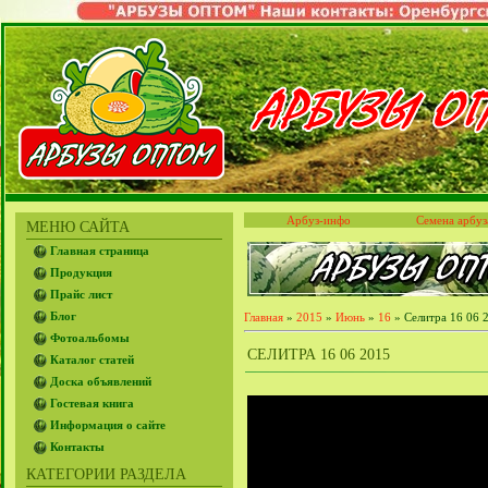
Арбуз-инфо
Семена арбуз
МЕНЮ САЙТА
Главная страница
Продукция
Прайс лист
Блог
Главная
»
2015
»
Июнь
»
16
» Селитра 16 06 
Фотоальбомы
СЕЛИТРА 16 06 2015
Каталог статей
Доска объявлений
Гостевая книга
Информация о сайте
Контакты
КАТЕГОРИИ РАЗДЕЛА