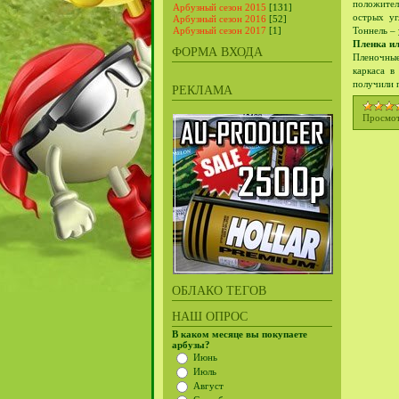
положител
Арбузный сезон 2015
[131]
острых уг
Арбузный сезон 2016
[52]
Тоннель –
Арбузный сезон 2017
[1]
Пленка ил
ФОРМА ВХОДА
Пленочные
каркаса в
получили 
РЕКЛАМА
Просмот
ОБЛАКО ТЕГОВ
НАШ ОПРОС
В каком месяце вы покупаете
арбузы?
Июнь
Июль
Август