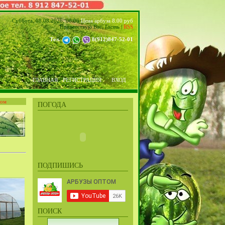
Суббота, 08.08.2026, 00:06
Цена арбуза 8.00 руб
Приветствую Вас
,
Гость
|
RSS
Тел.
8(912)847-52-01
ГЛАВНАЯ
РЕГИСТРАЦИЯ
ВХОД
том
ПОГОДА
ПОДПИШИСЬ
ПОИСК