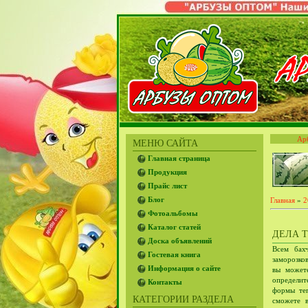
Ар
МЕНЮ САЙТА
Главная страница
Продукция
Прайс лист
Блог
Главная
»
2
Фотоальбомы
Каталог статей
ДЕЛА 
Доска объявлений
Всем бах
Гостевая книга
заморозко
Информация о сайте
вы можете
определит
Контакты
формы те
КАТЕГОРИИ РАЗДЕЛА
сможете в