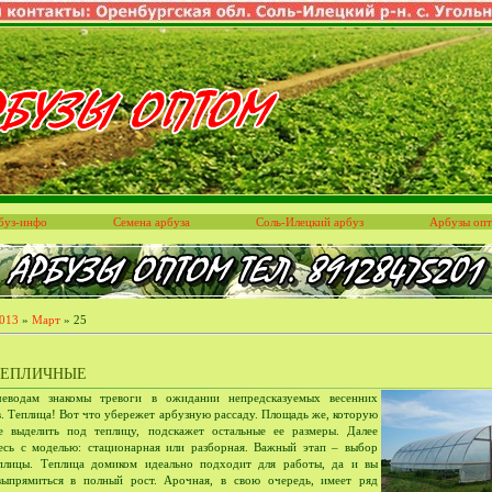
буз-инфо
Семена арбуза
Соль-Илецкий арбуз
Арбузы оп
013
»
Март
»
25
ТЕПЛИЧНЫЕ
чеводам знакомы тревоги в ожидании непредсказуемых весенних
в. Теплица! Вот что убережет арбузную рассаду. Площадь же, которую
 выделить под теплицу, подскажет остальные ее размеры. Далее
есь с моделью: стационарная или разборная. Важный этап – выбор
плицы. Теплица домиком идеально подходит для работы, да и вы
ыпрямиться в полный рост. Арочная, в свою очередь, имеет ряд