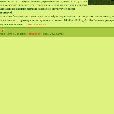
ьных качеств: требует меньше укрывного материала, а отсутствие
лов облегчает процесс его укрепления и продлевает срок службы.
 упрощенный вариант теплицы, в котором отсутствуют двери.
и стекло?
 теплицы быстрее прогреваются и не требуют фундамента, так как у них легкая констру
 зависимости от размера и материала составляет 10000–30000 руб. Наибольшее распро
парниковые пленки
...
Читать дальше »
ров:
1593
|
Добавил:
Admin3620
|
Дата:
25.03.2013