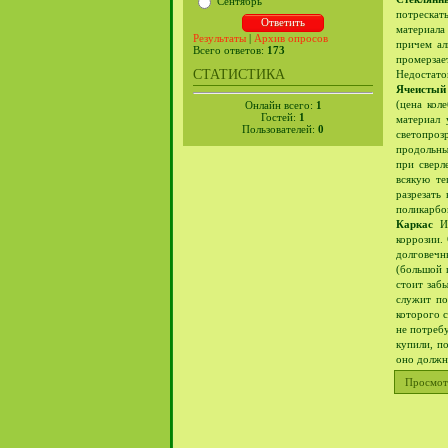
Сентябрь
потрескат
материала
Результаты
|
Архив опросов
причем ал
Всего ответов:
173
промерзае
СТАТИСТИКА
Недостаток
Ячеистый
(цена кол
Онлайн всего:
1
Гостей:
1
материал 
Пользователей:
0
светопроз
продольны
при сверл
всякую те
разрезать
поликарбон
Каркас
Из
коррозии.
долговечн
(большой 
стоит заб
служит по
которого с
не потребу
купили, п
оно должно
Просмот