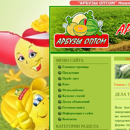
Ар
МЕНЮ САЙТА
Главная страница
Продукция
Прайс лист
Блог
Главная
»
2
Фотоальбомы
ДЕЛА 
Каталог статей
Доска объявлений
Гостевая книга
Всем бах
заморозко
Информация о сайте
вы можете
Контакты
определит
формы те
КАТЕГОРИИ РАЗДЕЛА
сможете в