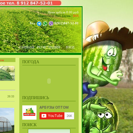
Пятница, 07.08.2026, 10:20
Цена арбуза 8.00 руб
Приветствую Вас
,
Гость
|
RSS
Тел.
8(912)847-52-01
ГЛАВНАЯ
РЕГИСТРАЦИЯ
ВХОД
том
ПОГОДА
20:33
ПОДПИШИСЬ
ПОИСК