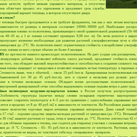
ьных качеств: требует меньше укрывного материала, а отсутствие
лов облегчает процесс его укрепления и продлевает срок службы.
 упрощенный вариант теплицы, в котором отсутствуют двери.
и стекло?
 теплицы быстрее прогреваются и не требуют фундамента, так как у них легкая конструк
 зависимости от размера и материала составляет 10000–30000 руб. Наибольшее распро
парниковые пленки из полиэтилена, привлекающего своей сравнительной дешевизной (50–60 
оло 40–45 кг, а 1 кг пленки составляет примерно 9,06 пог. м). Он легко режется и закре
 пропускает жизненно необходимые для развития растений ультрафиолетовые лучи и обе
 заморозков до -2°С. Но полиэтилен имеет ограниченную стойкость к воздействию ультра
тому пленки из него служат обычно не более 4 месяцев.
ПВХ
по прочности намного превосходит полиэтиленовую. Не дает усадки или расширения,
илизирующую добавку (позволяет избежать ожога растений, продлевает стойкость плен
оме того, она обладает высокой морозостойкостью и способностью к созданию сильного п
Такая пленка защищает от заморозков и позволяет повышать ночью температуру в парниках 
 Стоимость выше, чем у обычной, – около 25 руб./пог.м. Армированная полиэтиленовая пл
ыкновенной (от 30 до 45 руб./пог.м), зато и служит в несколько раз дольше: расс
ание в течение нескольких сезонов. Обладает всеми достоинствами полиэтиленовой 
 внутренней армированной сетке способна выдерживать сильные порывы ветра и даже град.
йная полимерная воздушно-пузырчатая пленка
в России получила распространени
 Особенность структуры (наличие между слоями пузырьков герметично закупоренно
позволяет сократить теплоотдачу в 4–5 раз по сравнению с однослойными укрывными мат
лется в пределах от 8 до 40 руб./м2 в зависимости от плотности. На Российском рынке пр
омное количество торговых марок нетканых укрывных материалов. Даже самый тонкий
ю 17 г/м2 – хорошее средство защиты молодых растений от заморозков (до -3°С). Нетканы
 30 г/м2 защитит растения от града, птиц и заморозков до -7°С. Полотно плотностью 42 г/
но для обтяжки парников и теплиц, оно годится для открытых участков с сильными ветрами
зков до -9 °С. Стоимость – 65– 95 руб./пог.м в зависимости от плотности. Растения, нак
м, практически не видны, но чувствуют себя под «покрывалом» прекрасно.
ые теплицы
– сооружение основательное, нуждающееся в фундаменте (иначе стек