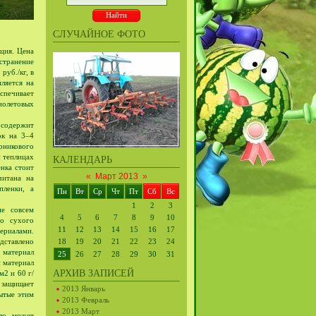
СЛУЧАЙНОЕ ФОТО
ция. Цена
странение
руб./кг, в
пляется на
спечивает
фиолетовых
 содержит
ок на 3–4
арникового
и теплицах
КАЛЕНДАРЬ
енка стоит
«
Март 2013
»
читана на
пленки, а
Пн
Вт
Ср
Чт
Пт
Сб
Вс
1
2
3
е совсем
4
5
6
7
8
9
10
го сухого
11
12
13
14
15
16
17
ериалами.
едставлено
18
19
20
21
22
23
24
 материал
25
26
27
28
29
30
31
й материал
АРХИВ ЗАПИСЕЙ
м2 и 60 г/
, защищает
2013 Январь
рытые этим
2013 Февраль
2013 Март
ло может