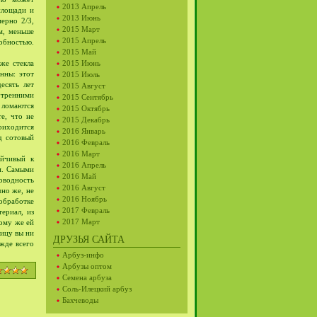
2013 Апрель
площади и
2013 Июнь
мерно 2/3,
2015 Март
м, меньше
2015 Апрель
обностью.
2015 Май
же стекла
2015 Июнь
нны: этот
2015 Июль
есять лет
2015 Август
нутренними
2015 Сентябрь
 ломаются
2015 Октябрь
е, что не
2015 Декабрь
риходится
2016 Январь
д сотовый
2016 Февраль
2016 Март
ойчивый к
2016 Апрель
и. Самыми
2016 Май
оводность
2016 Август
чно же, не
2016 Ноябрь
обработке
2017 Февраль
ериал, из
2017 Март
тому же ей
лицу вы ни
ДРУЗЬЯ САЙТА
жде всего
Арбуз-инфо
Арбузы оптом
Семена арбуза
Соль-Илецкий арбуз
Бахчеводы