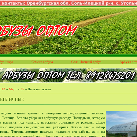
буз-инфо
Семена арбуза
Соль-Илецкий арбуз
Арбузы оп
013
»
Март
»
25
» Дела тепличные
ТЕПЛИЧНЫЕ
чеводам знакомы тревоги в ожидании непредсказуемых весенних
в. Теплица! Вот что убережет арбузную рассаду. Площадь же, которую
 выделить под теплицу, подскажет остальные ее размеры. Далее
есь с моделью: стационарная или разборная. Важный этап – выбор
плицы. Теплица домиком идеально подходит для работы, да и вы
ыпрямиться в полный рост. Арочная, в свою очередь, имеет ряд