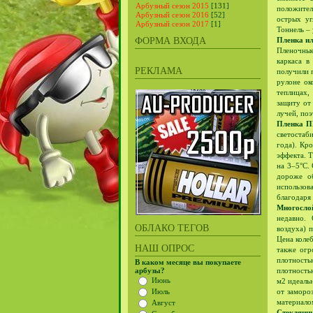
Арбузный сезон 2015
[131]
положител
Арбузный сезон 2016
[52]
острых уг
Арбузный сезон 2017
[1]
Тоннель –
ФОРМА ВХОДА
Пленка ил
Пленочные
каркаса в
РЕКЛАМА
получили 
рулоне ок
теплицах,
защиту от
лучей, поэ
Пленка 
светостаб
года). Кр
эффекта. 
на 3–5°С.
дороже об
использов
благодаря
Многосло
недавно.
ОБЛАКО ТЕГОВ
воздуха) 
Цена колеб
НАШ ОПРОС
также огр
плотность
В каком месяце вы покупаете
арбузы?
плотностью
Июнь
м2 идеаль
Июль
от заморо
материало
Август
Стеклянн