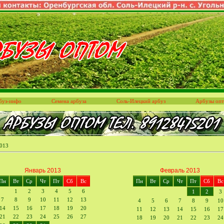
буз-инфо
Семена арбуза
Соль-Илецкий арбуз
Арбузы оп
013
Январь 2013
Февраль 2013
Пн
Вт
Ср
Чт
Пт
Сб
Вс
Пн
Вт
Ср
Чт
Пт
Сб
Вс
1
2
3
4
5
6
1
2
3
7
8
9
10
11
12
13
4
5
6
7
8
9
10
14
15
16
17
18
19
20
11
12
13
14
15
16
17
21
22
23
24
25
26
27
18
19
20
21
22
23
24