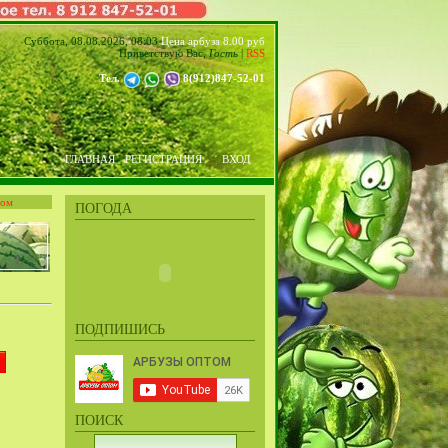
Суббота, 08.08.2026, 08:03
Цена арбуза 8.00 руб
Приветствую Вас
,
Гость
|
RSS
Тел.
8(912)847-52-01
ГЛАВНАЯ
РЕГИСТРАЦИЯ
ВХОД
том
ПОГОДА
ПОДПИШИСЬ
ПОИСК