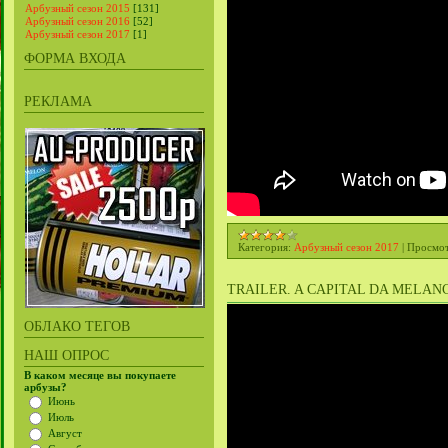
Арбузный сезон 2015
[131]
Арбузный сезон 2016
[52]
Арбузный сезон 2017
[1]
ФОРМА ВХОДА
РЕКЛАМА
Категория:
Арбузный сезон 2017
|
Просмот
TRAILER. A CAPITAL DA MELAN
ОБЛАКО ТЕГОВ
НАШ ОПРОС
В каком месяце вы покупаете
арбузы?
Июнь
Июль
Август