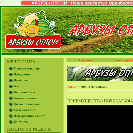
Арбуз-инфо
Семена арбуз
МЕНЮ САЙТА
Главная страница
Продукция
Прайс лист
Блог
Главная
»
Архив материалов
Фотоальбомы
Каталог статей
ПРИЕМУЩЕСТВО ПОЛИКАРБОНАТ
Доска объявлений
Гостевая книга
Информация о сайте
Контакты
КАТЕГОРИИ РАЗДЕЛА