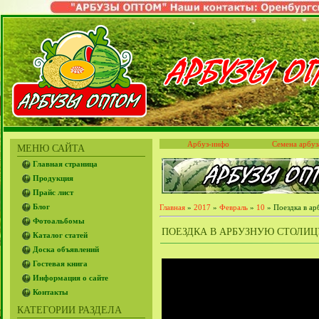
Арбуз-инфо
Семена арбуз
МЕНЮ САЙТА
Главная страница
Продукция
Прайс лист
Блог
Главная
»
2017
»
Февраль
»
10
» Поездка в ар
Фотоальбомы
ПОЕЗДКА В АРБУЗНУЮ СТОЛИЦУ Б
Каталог статей
Доска объявлений
Гостевая книга
Информация о сайте
Контакты
КАТЕГОРИИ РАЗДЕЛА