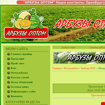
Арбуз-инфо
Семена арбуз
МЕНЮ САЙТА
Главная страница
Продукция
Прайс лист
Блог
Главная
»
Фотоальбом
»
Арбузы 2012
» Посад
Фотоальбомы
Каталог статей
Доска объявлений
Просмотров
: 
Гостевая книга
Дата
: 16.01.20
Информация о сайте
Просмотрет
Контакты
КАТЕГОРИИ РАЗДЕЛА