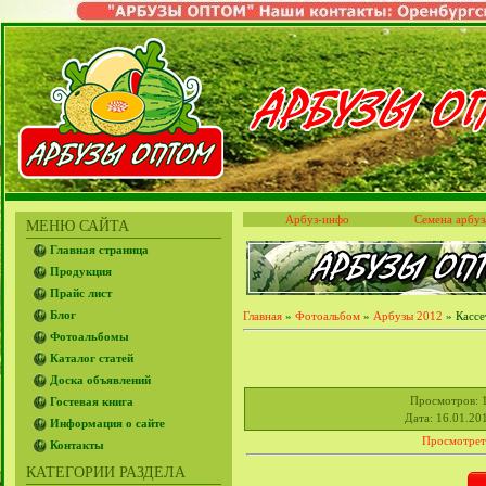
Арбуз-инфо
Семена арбуз
МЕНЮ САЙТА
Главная страница
Продукция
Прайс лист
Блог
Главная
»
Фотоальбом
»
Арбузы 2012
» Кассе
Фотоальбомы
Каталог статей
Доска объявлений
Просмотров
: 
Гостевая книга
Дата
: 16.01.20
Информация о сайте
Просмотрет
Контакты
КАТЕГОРИИ РАЗДЕЛА