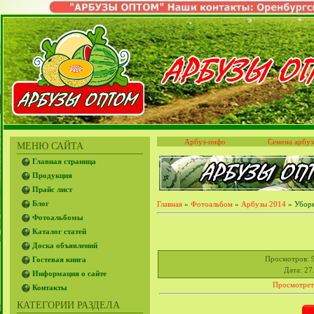
Арбуз-инфо
Семена арбуз
МЕНЮ САЙТА
Главная страница
Продукция
Прайс лист
Блог
Главная
»
Фотоальбом
»
Арбузы 2014
» Уборк
Фотоальбомы
Каталог статей
Доска объявлений
Просмотров
: 
Гостевая книга
Дата
: 27
Информация о сайте
Просмотрет
Контакты
КАТЕГОРИИ РАЗДЕЛА