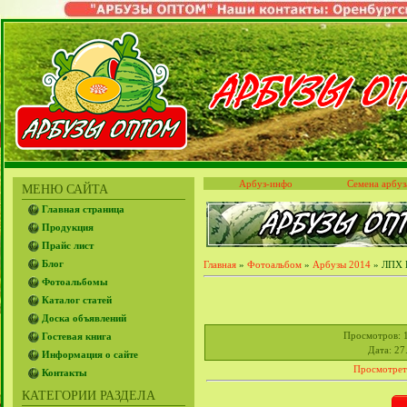
Арбуз-инфо
Семена арбуз
МЕНЮ САЙТА
Главная страница
Продукция
Прайс лист
Блог
Главная
»
Фотоальбом
»
Арбузы 2014
» ЛПХ Е
Фотоальбомы
Каталог статей
Доска объявлений
Просмотров
: 
Гостевая книга
Дата
: 27
Информация о сайте
Просмотрет
Контакты
КАТЕГОРИИ РАЗДЕЛА