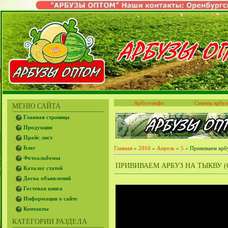
Арбуз-инфо
Семена арбуз
МЕНЮ САЙТА
Главная страница
Продукция
Прайс лист
Блог
Главная
»
2016
»
Апрель
»
5
» Прививаем арбу
Фотоальбомы
ПРИВИВАЕМ АРБУЗ НА ТЫКВУ (С
Каталог статей
Доска объявлений
Гостевая книга
Информация о сайте
Контакты
КАТЕГОРИИ РАЗДЕЛА