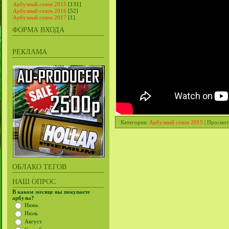
Арбузный сезон 2015
[131]
Арбузный сезон 2016
[52]
Арбузный сезон 2017
[1]
ФОРМА ВХОДА
РЕКЛАМА
Категория
:
Арбузный сезон 2015
|
Просмот
ОБЛАКО ТЕГОВ
НАШ ОПРОС
В каком месяце вы покупаете
арбузы?
Июнь
Июль
Август