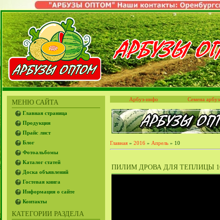
Арбуз-инфо
Семена арбуз
МЕНЮ САЙТА
Главная страница
Продукция
Прайс лист
Блог
Главная
»
2016
»
Апрель
»
10
Фотоальбомы
Каталог статей
ПИЛИМ ДРОВА ДЛЯ ТЕПЛИЦЫ 10.
Доска объявлений
Гостевая книга
Информация о сайте
Контакты
КАТЕГОРИИ РАЗДЕЛА