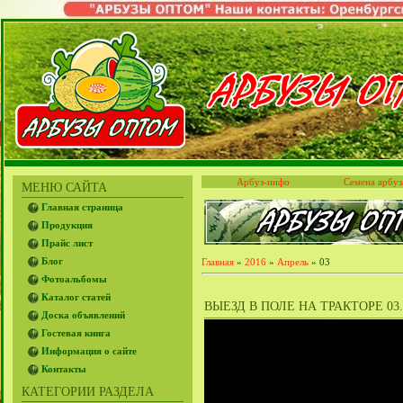
Арбуз-инфо
Семена арбуз
МЕНЮ САЙТА
Главная страница
Продукция
Прайс лист
Блог
Главная
»
2016
»
Апрель
»
03
Фотоальбомы
Каталог статей
ВЫЕЗД В ПОЛЕ НА ТРАКТОРЕ 03.
Доска объявлений
Гостевая книга
Информация о сайте
Контакты
КАТЕГОРИИ РАЗДЕЛА