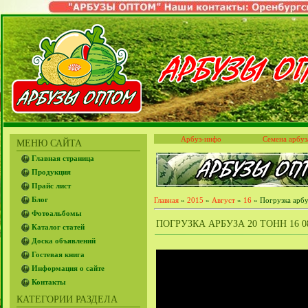
Арбуз-инфо
Семена арбуз
МЕНЮ САЙТА
Главная страница
Продукция
Прайс лист
Блог
Главная
»
2015
»
Август
»
16
» Погрузка арбу
Фотоальбомы
ПОГРУЗКА АРБУЗА 20 ТОНН 16 08
Каталог статей
Доска объявлений
Гостевая книга
Информация о сайте
Контакты
КАТЕГОРИИ РАЗДЕЛА