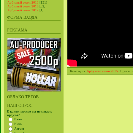
Арбузный сезон 2015
[131]
Арбузный сезон 2016
[52]
Арбузный сезон 2017
[1]
ФОРМА ВХОДА
РЕКЛАМА
Категория
:
Арбузный сезон 2015
|
Просмот
ОБЛАКО ТЕГОВ
НАШ ОПРОС
В каком месяце вы покупаете
арбузы?
Июнь
Июль
Август