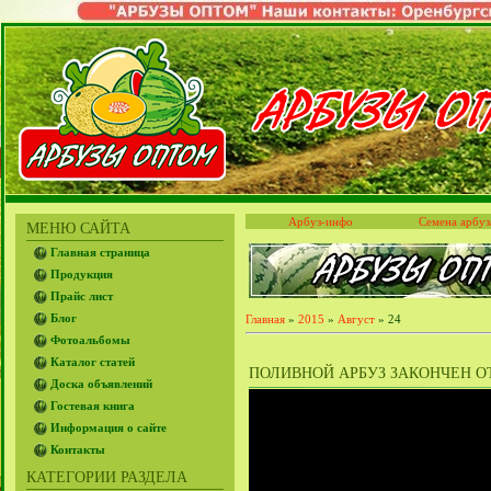
Арбуз-инфо
Семена арбуз
МЕНЮ САЙТА
Главная страница
Продукция
Прайс лист
Блог
Главная
»
2015
»
Август
»
24
Фотоальбомы
Каталог статей
ПОЛИВНОЙ АРБУЗ ЗАКОНЧЕН ОТГ
Доска объявлений
Гостевая книга
Информация о сайте
Контакты
КАТЕГОРИИ РАЗДЕЛА