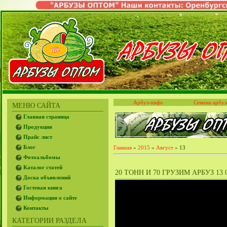
Арбуз-инфо
Семена арбуз
МЕНЮ САЙТА
Главная страница
Продукция
Прайс лист
Блог
Главная
»
2015
»
Август
»
13
Фотоальбомы
Каталог статей
20 ТОНН И 70 ГРУЗИМ АРБУЗ 13 0
Доска объявлений
Гостевая книга
Информация о сайте
Контакты
КАТЕГОРИИ РАЗДЕЛА