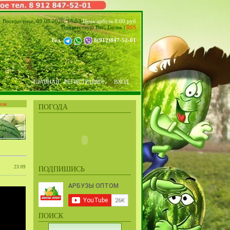
Воскресенье, 09.08.2026, 15:53
Цена арбуза 8.00 руб
Приветствую Вас
,
Гость
|
RSS
Тел.
8(912)847-52-01
ГЛАВНАЯ
РЕГИСТРАЦИЯ
ВХОД
том
ПОГОДА
23:09
ПОДПИШИСЬ
ПОИСК