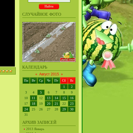
СЛУЧАЙНОЕ ФОТО
КАЛЕНДАРЬ
«
Август 2015
»
Пн
Вт
Ср
Чт
Пт
Сб
Вс
1
2
3
4
5
6
7
8
9
10
11
12
13
14
15
16
17
18
19
20
21
22
23
24
25
26
27
28
29
30
31
АРХИВ ЗАПИСЕЙ
2013 Январь