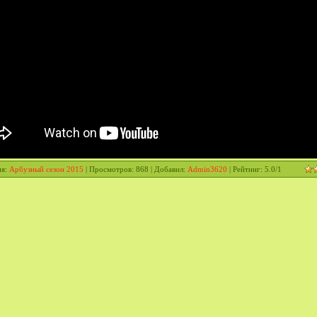
ия
:
Арбузный сезон 2015
|
Просмотров
: 868 |
Добавил
:
Admin3620
|
Рейтинг
:
5.0
/
1