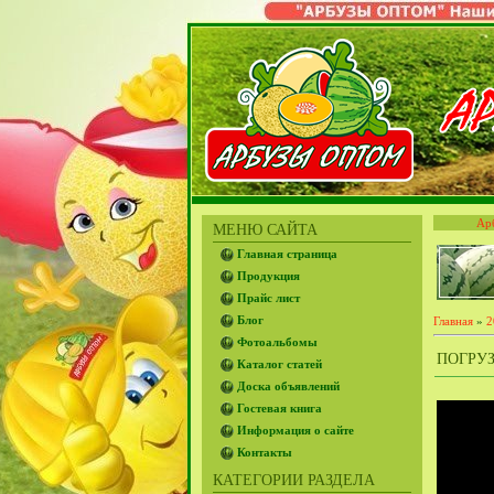
Ар
МЕНЮ САЙТА
Главная страница
Продукция
Прайс лист
Блог
Главная
»
2
Фотоальбомы
ПОГРУЗ
Каталог статей
Доска объявлений
Гостевая книга
Информация о сайте
Контакты
КАТЕГОРИИ РАЗДЕЛА