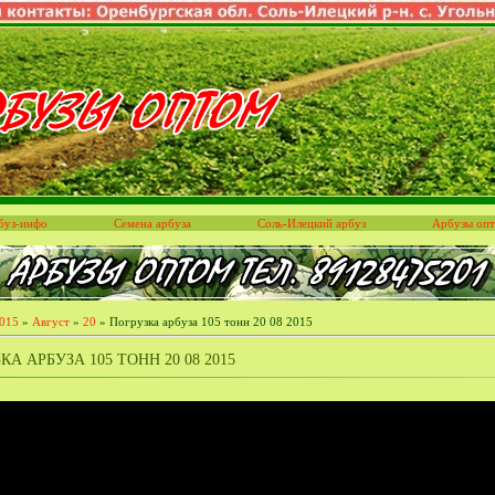
буз-инфо
Семена арбуза
Соль-Илецкий арбуз
Арбузы оп
015
»
Август
»
20
» Погрузка арбуза 105 тонн 20 08 2015
КА АРБУЗА 105 ТОНН 20 08 2015