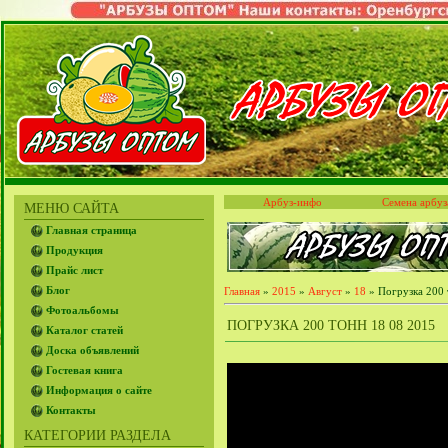
Арбуз-инфо
Семена арбуз
МЕНЮ САЙТА
Главная страница
Продукция
Прайс лист
Блог
Главная
»
2015
»
Август
»
18
» Погрузка 200 
Фотоальбомы
ПОГРУЗКА 200 ТОНН 18 08 2015
Каталог статей
Доска объявлений
Гостевая книга
Информация о сайте
Контакты
КАТЕГОРИИ РАЗДЕЛА