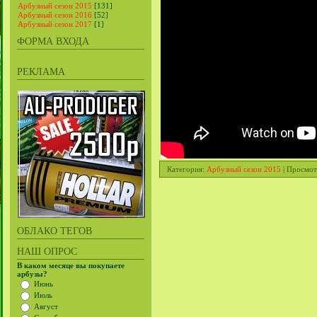
Арбузный сезон 2015
[131]
Арбузный сезон 2016
[52]
Арбузный сезон 2017
[1]
ФОРМА ВХОДА
РЕКЛАМА
Категория
:
Арбузный сезон 2015
|
Просмот
ОБЛАКО ТЕГОВ
НАШ ОПРОС
В каком месяце вы покупаете
арбузы?
Июнь
Июль
Август