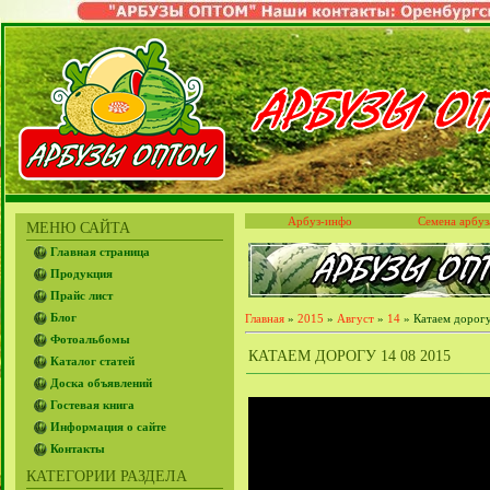
Арбуз-инфо
Семена арбуз
МЕНЮ САЙТА
Главная страница
Продукция
Прайс лист
Блог
Главная
»
2015
»
Август
»
14
» Катаем дорогу
Фотоальбомы
КАТАЕМ ДОРОГУ 14 08 2015
Каталог статей
Доска объявлений
Гостевая книга
Информация о сайте
Контакты
КАТЕГОРИИ РАЗДЕЛА