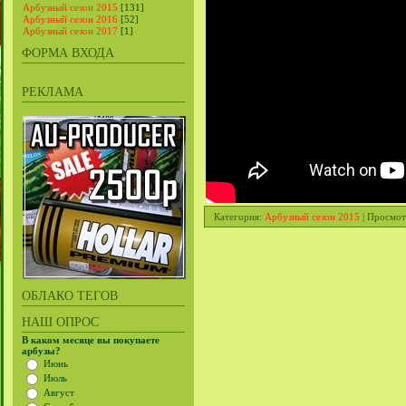
Арбузный сезон 2015
[131]
Арбузный сезон 2016
[52]
Арбузный сезон 2017
[1]
ФОРМА ВХОДА
РЕКЛАМА
Категория
:
Арбузный сезон 2015
|
Просмот
ОБЛАКО ТЕГОВ
НАШ ОПРОС
В каком месяце вы покупаете
арбузы?
Июнь
Июль
Август