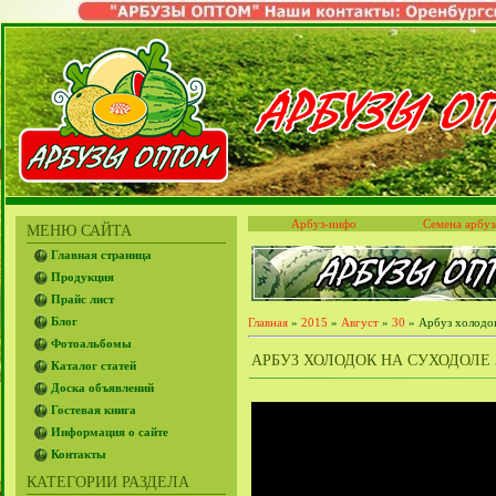
Арбуз-инфо
Семена арбуз
МЕНЮ САЙТА
Главная страница
Продукция
Прайс лист
Блог
Главная
»
2015
»
Август
»
30
» Арбуз холодок
Фотоальбомы
АРБУЗ ХОЛОДОК НА СУХОДОЛЕ 30
Каталог статей
Доска объявлений
Гостевая книга
Информация о сайте
Контакты
КАТЕГОРИИ РАЗДЕЛА