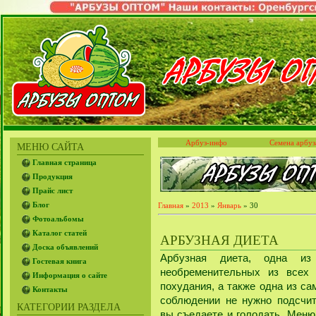
Арбуз-инфо
Семена арбуз
МЕНЮ САЙТА
Главная страница
Продукция
Прайс лист
Блог
Главная
»
2013
»
Январь
»
30
Фотоальбомы
Каталог статей
АРБУЗНАЯ ДИЕТА
Доска объявлений
Арбузная диета, одна и
Гостевая книга
необременительных из всех
Информация о сайте
похудания, а также одна из са
Контакты
соблюдении не нужно подсчит
КАТЕГОРИИ РАЗДЕЛА
вы съедаете и голодать. Меню