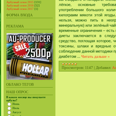
Арбузный сезон 2015
[131]
лёгкое, основные требо
Арбузный сезон 2016
[52]
Арбузный сезон 2017
[1]
употреблении большого коли
килограмм мякоти этой ягоды
ФОРМА ВХОДА
нельзя, можно пить в неогр
минеральную) или зелёный чай.
РЕКЛАМА
временные ограничения – есть
диеты заключается в следу
средство, поглощая которое, 
токсины, шлаки и вредные о
соблюдение данной методики 
диабетом
...
Читать дальше »
Просмотров:
1147
|
Добавил:
A
ОБЛАКО ТЕГОВ
НАШ ОПРОС
В каком месяце вы покупаете
арбузы?
Июнь
Июль
Август