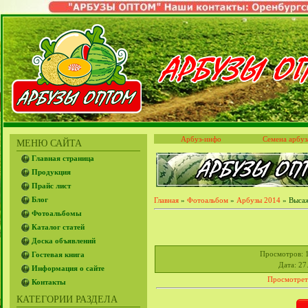
Арбуз-инфо
Семена арбуз
МЕНЮ САЙТА
Главная страница
Продукция
Прайс лист
Блог
Главная
»
Фотоальбом
»
Арбузы 2014
» Высаж
Фотоальбомы
Каталог статей
Доска объявлений
Просмотров
: 
Гостевая книга
Дата
: 27
Информация о сайте
Просмотрет
Контакты
КАТЕГОРИИ РАЗДЕЛА