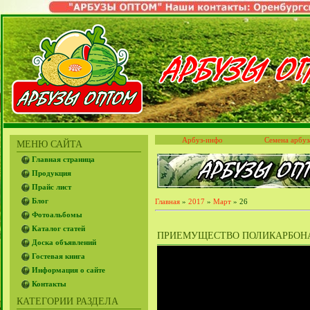
Арбуз-инфо
Семена арбуз
МЕНЮ САЙТА
Главная страница
Продукция
Прайс лист
Блог
Главная
»
2017
»
Март
»
26
Фотоальбомы
Каталог статей
ПРИЕМУЩЕСТВО ПОЛИКАРБОНАТ
Доска объявлений
Гостевая книга
Информация о сайте
Контакты
КАТЕГОРИИ РАЗДЕЛА